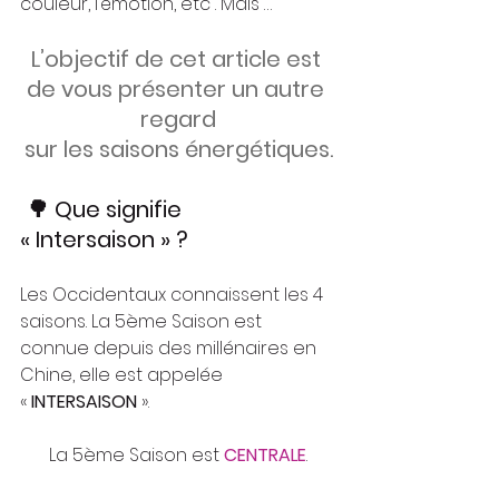
couleur, l’émotion, etc . Mais …
L’objectif de cet article est 
de vous présenter un autre 
regard
sur les saisons énergétiques.
🌳 Que signifie 
« Intersaison » ?
Les Occidentaux connaissent les 4 
saisons. La 5ème Saison est 
connue depuis des millénaires en 
Chine, elle est appelée 
« 
INTERSAISON
 ».
La 5ème Saison est 
CENTRALE
.