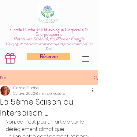
Carole Pluche ✨ Réflexologue Corporelle &
Énergéticienne
Retrouvez Sérénité, Équilibre et Énergie
"Un voyage de mille lieues commence toujours par un premier pas" Lao
Tseu
Réservez
Post
Carole Pluche
22 avr. 2020
8 min de lecture
La 5ème Saison ou
Intersaison …
Non, ce n’est pas un article sur le 
dérèglement climatique !
Un lien entre confinement et post-