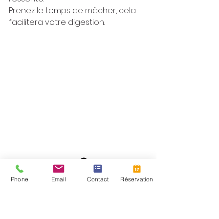
Prenez le temps de mâcher, cela 
facilitera votre digestion.
-  
le juste « milieu » ⭕️
C’est la règle du « ni chaud, ni 
Phone
Email
Contact
Réservation
froid », « ni humide, ni sec ». 
L’alimentation doit être équilibrée.
En Occident, certains encouragent 