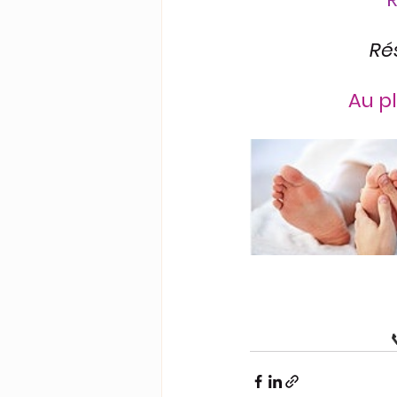
Ré
Au p
