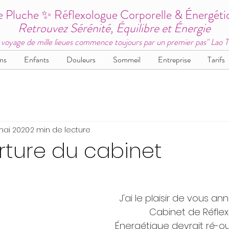
e Pluche ✨ Réflexologue Corporelle & Énergéti
Retrouvez Sérénité, Équilibre et Énergie
 voyage de mille lieues commence toujours par un premier pas" Lao 
ns
Enfants
Douleurs
Sommeil
Entreprise
Tarifs
mai 2020
2 min de lecture
rture du cabinet
J'ai le plaisir de vous a
Cabinet de Réflex
Énergétique devrait ré-ou