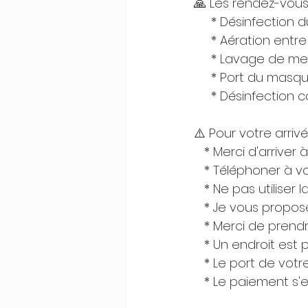
🙏 Les rendez-vous
     * Désinfection
     * Aération ent
     * Lavage de 
     * Port du mas
     * Désinfection
⚠️ Pour votre arriv
   * Merci d'arrive
   * Téléphoner à v
   * Ne pas utiliser
   * Je vous propo
   * Merci de prend
   * Un endroit es
   * Le port de vot
   * Le paiement s'