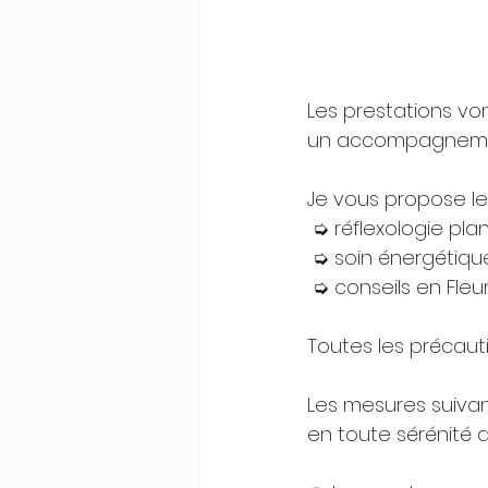
Les prestations vo
un accompagnement
Je vous propose les
 ➭ réflexologie pla
 ➭ soin énergétiqu
 ➭ conseils en Fle
Toutes les précaut
Les mesures suivan
en toute sérénité dè