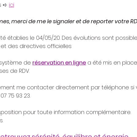
s ➪ 
ici
s, merci de me le signaler et de reporter votre RD
é établies le 04/05/20. Des évolutions sont possible
t des directives officielles
n système de 
réservation en ligne
 a été mis en place 
rises de RDV.
ment me contacter directement par téléphone si v
07 75 93 23.
isposition pour toute information complémentaire.
s.
etrouvez sérénité, équilibre et énergie