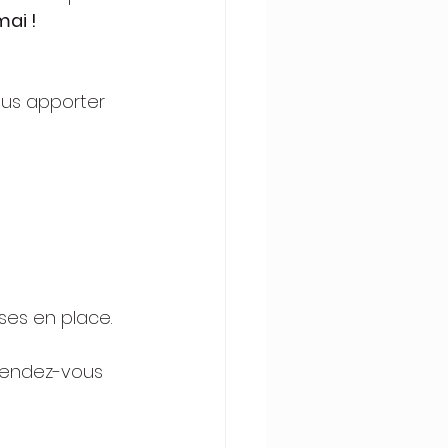
mai !
ous apporter 
ses en place.
 rendez-vous 