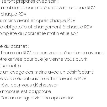
 seront préparés avec soin :
 du mobilier et des matériels avant chaque RDV
re chaque RDV
mes mains avant et après chaque RDV
que obligatoire et changement à chaque RDV
 complète du cabinet le matin et le soir
ée au cabinet :
r à l'heure du RDV, ne pas vous présenter en avance
otre arrivée pour que je vienne vous ouvrir
 la sonnette
se un lavage des mains avec un désinfectant
re vos précautions "toilettes" avant le RDV
t prévu pour vous déchausser
re masque est obligatoire
effectue en ligne via une application