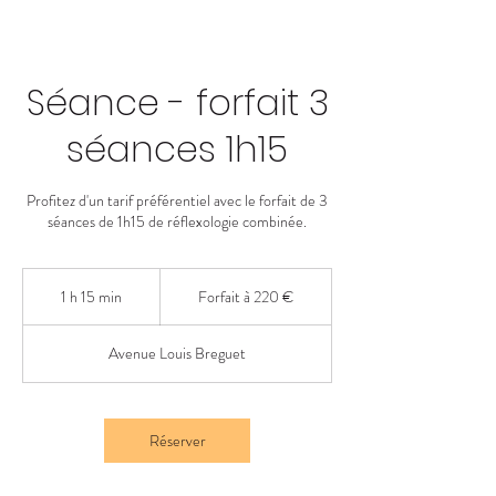
Séance - forfait 3
séances 1h15
Profitez d'un tarif préférentiel avec le forfait de 3
séances de 1h15 de réflexologie combinée.
Forfait
à
1 h 15 min
1
Forfait à 220 €
220
€
1
5
Avenue Louis Breguet
m
i
n
Réserver