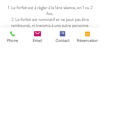
1. Le forfait est à régler à la 1ère séance, en 1 ou 2
fois.
2. Le forfait est nominatif et ne peut pas être
remboursé, ni transmis à une autre personne.
3. Le forfait ne peut être cumulé avec une autre
offre promotionnelle.
Phone
Email
Contact
Réservation
4. Le forfait ne peut pas être utilisé après sa date
de validité.
Pour toute annulation ou modification de rendez-
vous, merci de m'informer au moins 24h avant le
rendez-vous.
Tout rendez-vous non honoré est dû.
Coordonnées
Carole Pluche Réflexologue Energétique Cap
ZENergie, 10 Avenue Louis Breguet, Vélizy-
Villacoublay, France
+33607759323