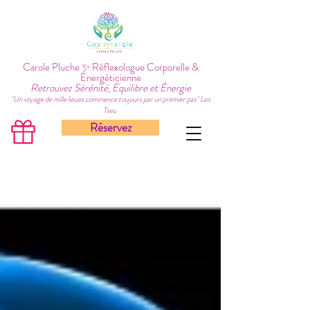
Carole Pluche ✨ Réflexologue Corporelle &
Énergéticienne
Retrouvez Sérénité, Équilibre et Énergie
"Un voyage de mille lieues commence toujours par un premier pas" Lao
Tseu
Réservez
BLOG