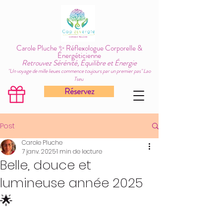
Carole Pluche ✨ Réflexologue Corporelle &
Énergéticienne
Retrouvez Sérénité, Équilibre et Énergie
"Un voyage de mille lieues commence toujours par un premier pas" Lao
Tseu
Réservez
Post
Carole Pluche
7 janv. 2025
1 min de lecture
Belle, douce et
lumineuse année 2025
🌟