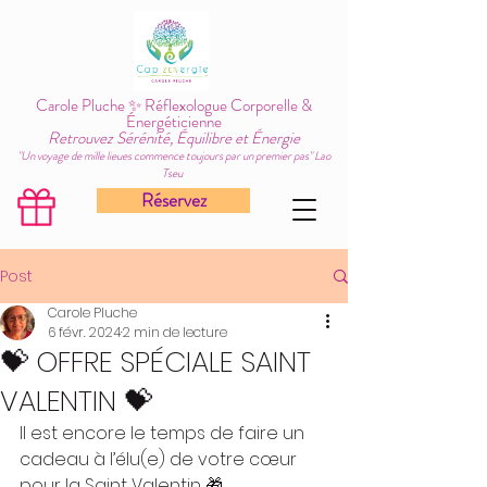
Carole Pluche ✨ Réflexologue Corporelle &
Énergéticienne
Retrouvez Sérénité, Équilibre et Énergie
"Un voyage de mille lieues commence toujours par un premier pas" Lao
Tseu
Réservez
Post
Carole Pluche
6 févr. 2024
2 min de lecture
💝 OFFRE SPÉCIALE SAINT
VALENTIN 💝
Il est encore le temps de faire un 
cadeau à l’élu(e) de votre cœur 
pour la Saint Valentin 🎁