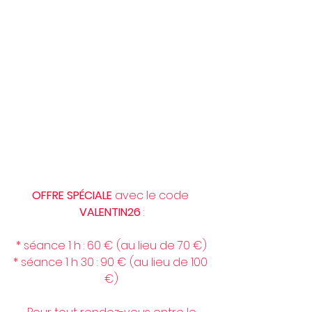
OFFRE SPÉCIALE
 avec le code 
VALENTIN26 
:
* séance 1 h : 60 € (au lieu de 70 €)
* séance 1 h 30 : 90 € (au lieu de 100 
€)