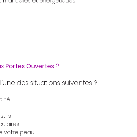
 manuelles et énergétiques 
ux Portes Ouvertes ?
’une des situations suivantes ?
lité
stifs
culaires
de votre peau