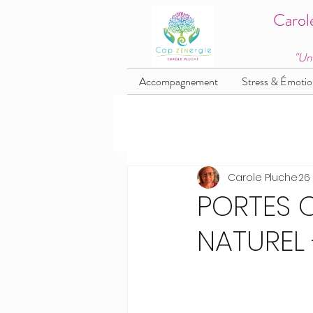
Carol
"Un
Accompagnement
Stress & Émotio
Carole Pluche
26
PORTES O
NATUREL