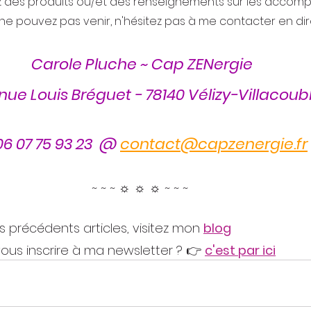
ez des produits ou/et des renseignements sur les acco
ne pouvez pas venir, n'hésitez pas à me contacter en dir
Carole Pluche ~ Cap ZENergie
nue Louis Bréguet - 78140 Vélizy-Villacoub
06 07 75 93 23  @ 
contact@capzenergie.fr
~ ~ ~ ☼ ☼ ☼ ~ ~ ~ 
es précédents articles, visitez mon 
blog
ous inscrire à ma newsletter ? 👉 
c'est par ici