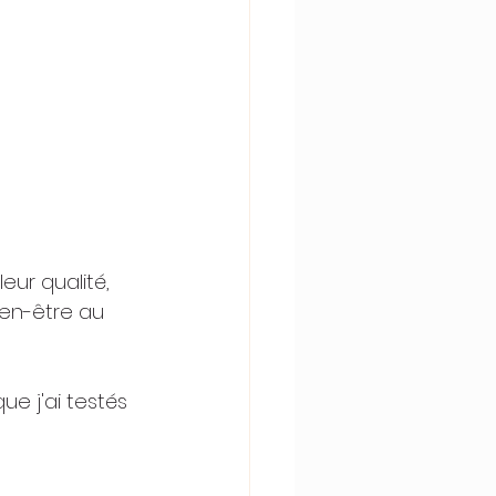
eur qualité, 
en-être au 
e j'ai testés 