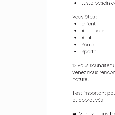
Juste besoin de s
Vous êtes :
Enfant
Adolescent
Actif
Sénior
Sportif
✨ Vous souhaitez ut
venez nous rencont
naturel.
Il est important po
et approuvés.
Venez et invit
➡️  