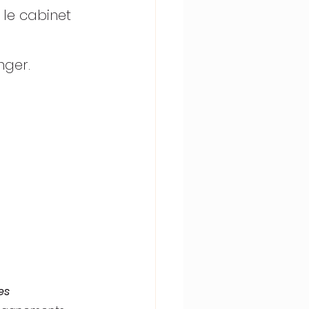
 le cabinet
nger.
es 