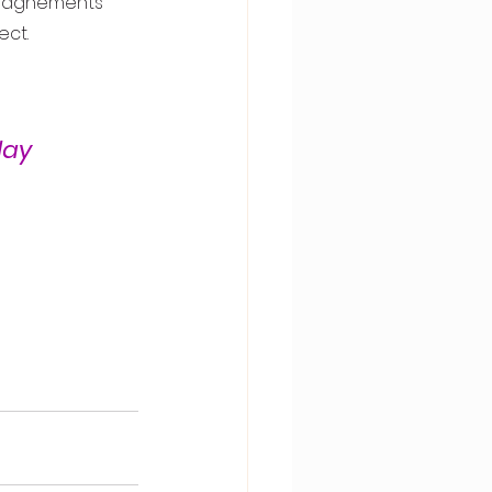
mpagnements
ect.
lay