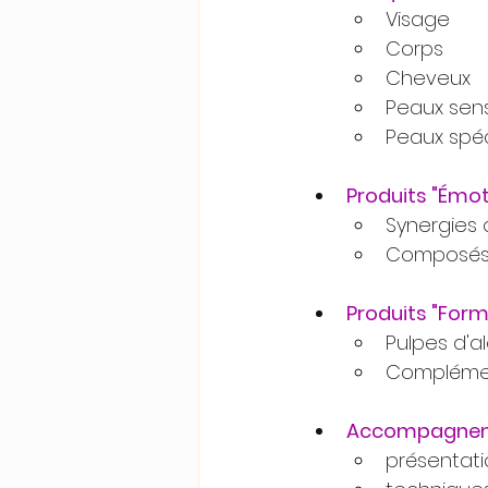
Visage
Corps
Cheveux
Peaux sens
Peaux spéc
Produits "Émot
Synergies 
Composés 
Produits "Form
Pulpes d'a
Complémen
Accompagne
présentat