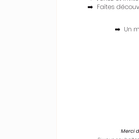
➡️  Faites décou
 ➡️  Un
Merci d