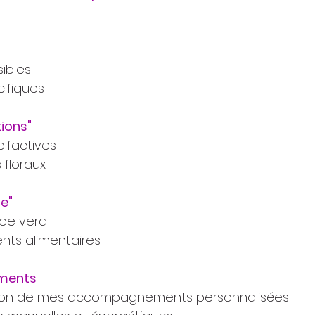
ibles
ifiques
ions"
olfactives
floraux
e"
loe vera
ts alimentaires
ments
ion de mes accompagnements personnalisées