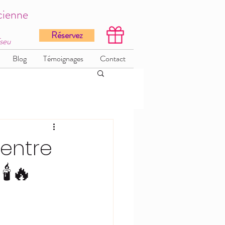
cienne
Réservez
Tseu
Blog
Témoignages
Contact
 entre
️🔥