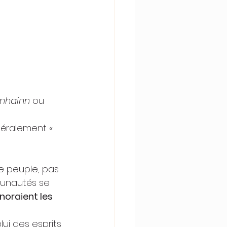
mhainn
 ou 
téralement « 
e peuple, pas 
munautés se 
noraient les 
ui des esprits 