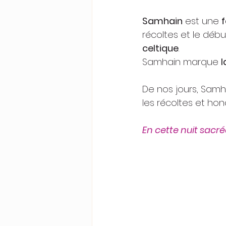
Samhain
 est une 
f
récoltes et le déb
celtique
.
Samhain marque 
l
De nos jours, Samh
les récoltes et ho
En cette nuit sacrée,