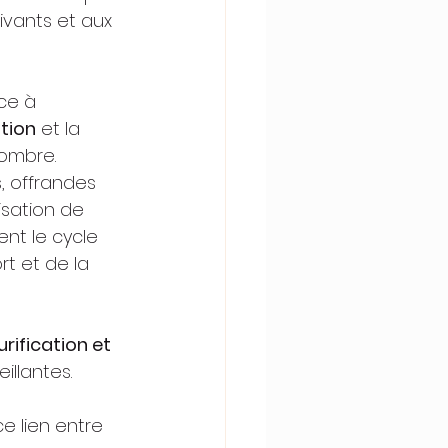
ivants et aux 
ce à 
ation
 et la 
sombre.
s, offrandes 
lisation de 
ent le cycle 
rt et de la 
ification et 
illantes.
e lien entre 