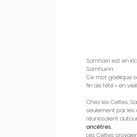
Samhain
 est en ir
Samhuinn.
Ce mot gaëlique se 
fin de l’été » en vieil
Chez les Celtes, S
seulement par les 
réunissaient autou
ancêtres. 
Les Celtes croyaien