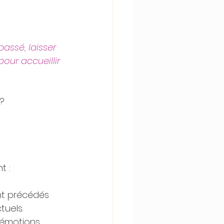
assé, laisser 
 pour accueillir 
 ?
t :
nt précédés 
tuels.
émotions, 