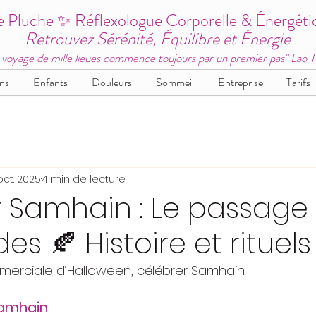
e Pluche ✨ Réflexologue Corporelle & Énergéti
Retrouvez Sérénité, Équilibre et Énergie
 voyage de mille lieues commence toujours par un premier pas" Lao 
ns
Enfants
Douleurs
Sommeil
Entreprise
Tarifs
oct. 2025
4 min de lecture
 Samhain : Le passage
s 🍂 Histoire et rituels 
merciale d’Halloween, célébrer Samhain !
Samhain