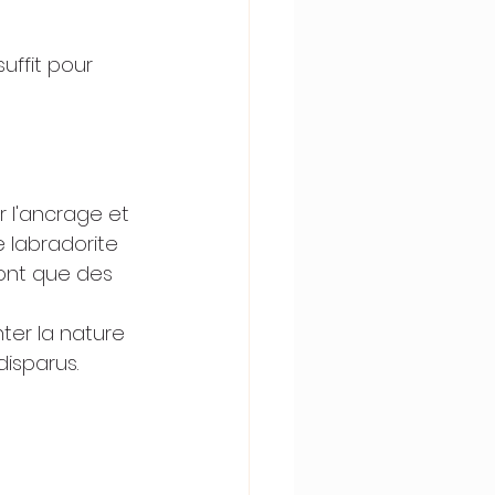
ffit pour 
 l'ancrage et 
e labradorite 
sont que des 
nter la nature 
disparus.