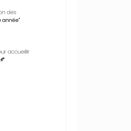
son des 
e année” 
our accueillir 
🍂