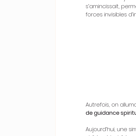
s’amincissait, per
forces invisibles d
Autrefois, on alluma
de guidance spiritu
Aujourd’hui, une si