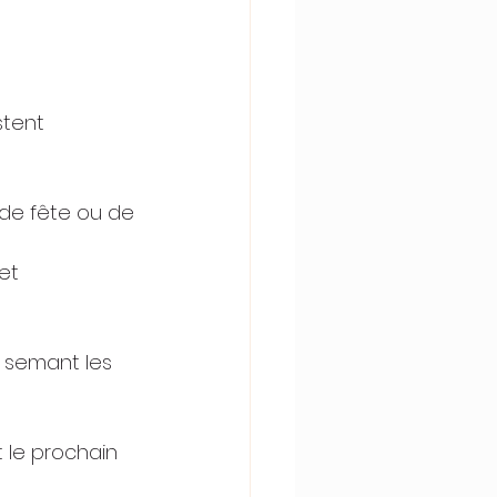
stent 
de fête ou de 
et 
 
semant les 
 le prochain 