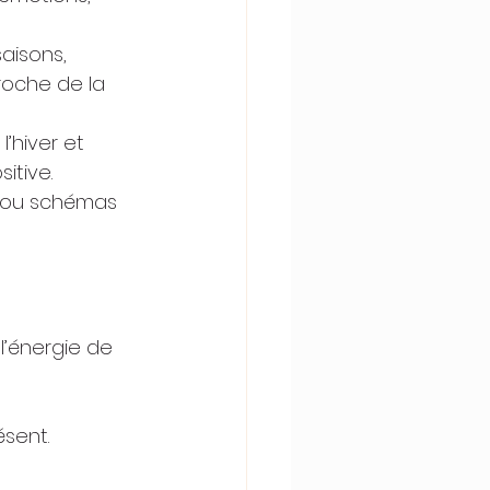
saisons, 
roche de la 
’hiver et 
itive.
s ou schémas 
’énergie de 
ésent.