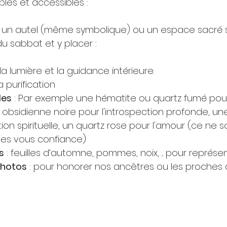
ples et accessibles :
 un autel (même symbolique) ou un espace sacré su
 du sabbat et y placer :
 la lumière et la guidance intérieure.
la purification
les
 : Par exemple une hématite ou quartz fumé pour
ne obsidienne noire pour l'introspection profonde, un
ion spirituelle, un quartz rose pour l'amour (ce ne 
tes vous confiance)
s
 : feuilles d’automne, pommes, noix, ... pour représe
photos
 : pour honorer nos ancêtres ou les proches 