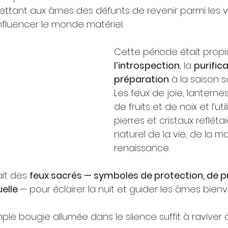
mettant aux âmes des défunts de revenir parmi les v
’influencer le monde matériel.
Cette période était propi
l’introspection
, la 
purific
préparation
 à la saison 
Les feux de joie, lanterne
de fruits et de noix et l’uti
pierres et cristaux reflétai
naturel de la vie, de la mo
renaissance.
it des 
feux sacrés — symboles de protection, de pur
elle 
— pour éclairer la nuit et guider les âmes bienve
mple bougie allumée dans le silence suffit à raviver c