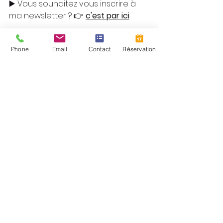
▶️ Vous souhaitez vous inscrire à 
ma newsletter ? 👉 
c'est par ici
Phone
Email
Contact
Réservation
www.capzenergie.fr
Voir tout
Posts récents