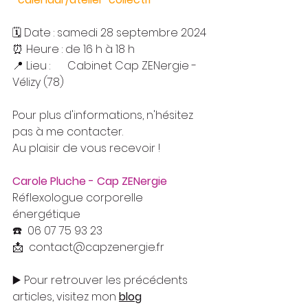
🗓️ Date : samedi 28 septembre 2024
⏰ Heure : de 16 h à 18 h
📍 Lieu :	Cabinet Cap ZENergie - 
Vélizy (78)
Pour plus d'informations, n'hésitez 
pas à me contacter.
Au plaisir de vous recevoir !
Carole Pluche - Cap ZENergie
Réflexologue corporelle 
énergétique
☎️
06 07 75 93 23
📩  
contact@capzenergie.fr
▶️ Pour retrouver les précédents 
articles, visitez mon 
blog