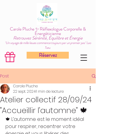
Carole Pluche ✨ Réflexologue Corporelle &
Énergéticienne
Retrouvez Sérénité, Équilibre et Énergie
"Un voyage de mille lieues commence toujours par un premier pas" Lao
Tseu
Réservez
Post
Carole Pluche
22 sept. 2024
1 min de lecture
Atelier collectif 28/09/24
"Accueillir l'automne" 🍁
🍁 L’automne est le moment idéal 
pour respirer, recentrer votre 
énergie et vous libérer des 