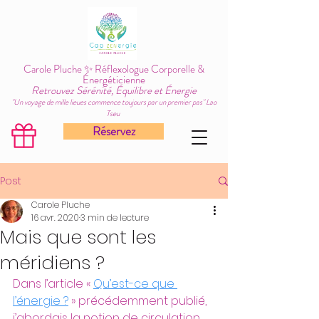
Carole Pluche ✨ Réflexologue Corporelle &
Énergéticienne
Retrouvez Sérénité, Équilibre et Énergie
"Un voyage de mille lieues commence toujours par un premier pas" Lao
Tseu
Réservez
Post
Carole Pluche
16 avr. 2020
3 min de lecture
Mais que sont les
méridiens ?
Dans l’article « 
Qu’est-ce que 
l’énergie ?
 » précédemment publié, 
j’abordais la notion de circulation 