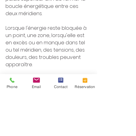
boucle énergétique entre ces 
deux méridiens.
Lorsque l'énergie reste bloquée à 
un point, une zone, lorsqu'elle est 
en excès ou en manque dans tel 
ou tel méridien, des tensions, des 
douleurs, des troubles peuvent 
apparaître.
🌀 Comment je peux vous 
aider ?
Phone
Email
Contact
Réservation
Le thérapeute pratiquant 
l’énergétique chinoise est en 
mesure de sentir le flux de cette 
énergie au bout de ses doigts et 
de guider ce flux le long des 