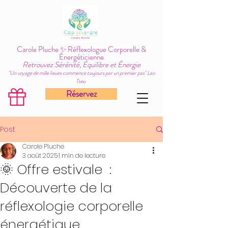
Carole Pluche ✨ Réflexologue Corporelle &
Énergéticienne
Retrouvez Sérénité, Équilibre et Énergie
"Un voyage de mille lieues commence toujours par un premier pas" Lao
Tseu
Réservez
Post
Carole Pluche
3 août 2025
1 min de lecture
🌞 Offre estivale :
Découverte de la
réflexologie corporelle
énergétique