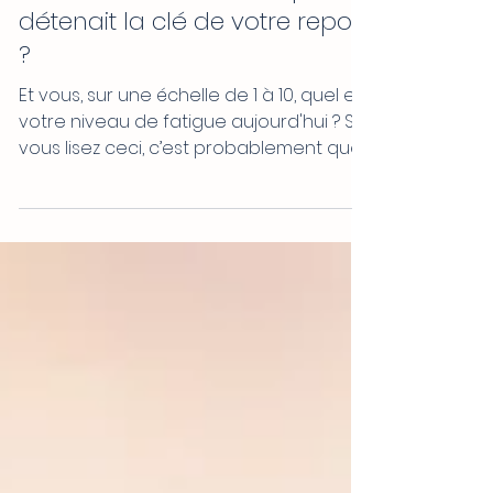
15 mars
Sommeil : Et si votre corps
détenait la clé de votre repos
?
Et vous, sur une échelle de 1 à 10, quel est
votre niveau de fatigue aujourd'hui ? Si
vous lisez ceci, c’est probablement que
votre chiffre est plus élevé que vous ne
le souhaiteriez. Les chiffres officiels sont
alarmants : près d'un tiers des Français
souffre de troubles du sommeil
(insomnies, réveils nocturnes, apnées ...).
Le sommeil n'est pas un luxe, c'est une
nécessité vitale.