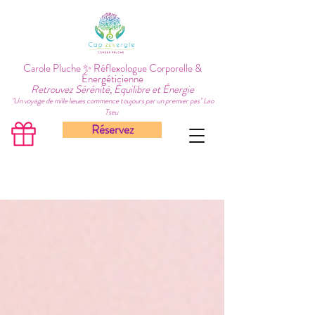
Carole Pluche ✨ Réflexologue Corporelle &
Énergéticienne
Retrouvez Sérénité, Équilibre et Énergie
"Un voyage de mille lieues commence toujours par un premier pas" Lao
Tseu
Réservez
BLOG