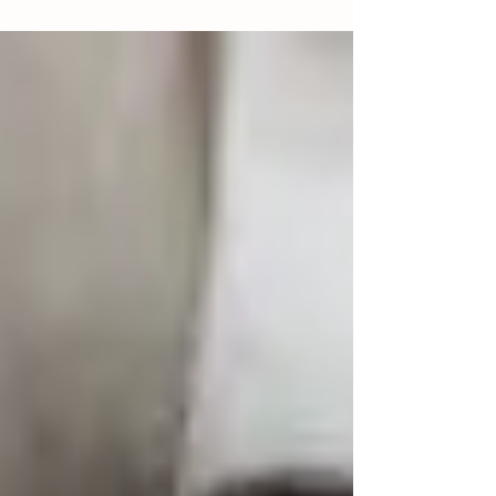
soit pour libérer une mémoire
cristallisée, apaiser une blessure
ancienne ou simplement retrouver de
la clarté, je vous accompagne avec
douceur et profondeur. Libération
émotionnelle : la puissance des soins
chamaniques.