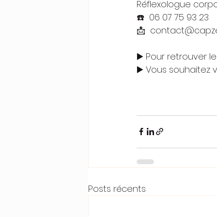
Réflexologue corpo
☎️
06 07 75 93 23
📩  
contact@capzen
▶️ Pour retrouver l
▶️ Vous souhaitez v
Posts récents