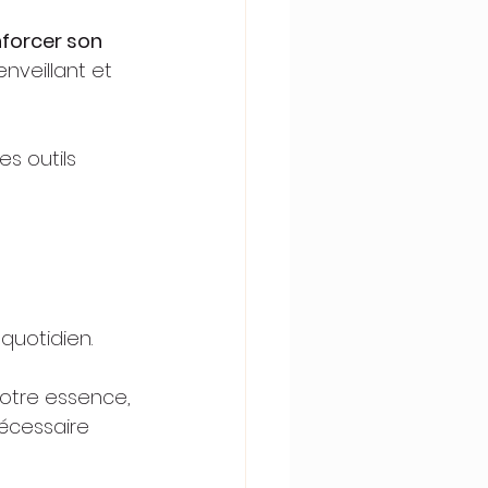
nforcer son 
nveillant et 
s outils 
quotidien.
otre essence, 
écessaire 