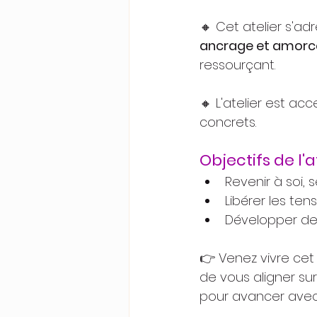
🔸 Cet atelier s'a
ancrage et amorce
ressourçant.
🔸 L'atelier est ac
concrets.
Objectifs de l'at
Revenir à soi,
Libérer les ten
Développer des
👉 ​​Venez vivre c
de vous aligner su
pour avancer avec 