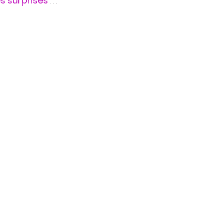
s surprises
 . . .