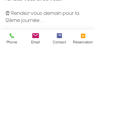
⏰ Rendez-vous demain pour la 
12ème journée . . .
 ~ ~ ~ ☼ ☼ ☼ ~ ~ ~
Phone
Email
Contact
Réservation
Carole Pluche ~ 
Réflexologue énergétique
▶️ Prochainement d'autres articles 
à lire  . . .  
📚Pour retrouver les précédents 
articles, visitez mon 
blog
Vous souhaitez vous inscrire à ma 
newsletter ? 👉 
c'est par ici