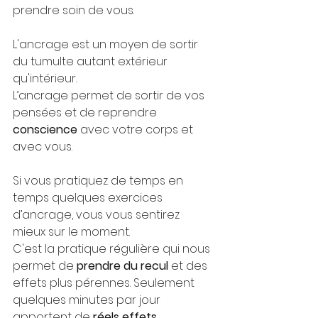
prendre soin de vous.
L'ancrage est un moyen de sortir 
du tumulte autant extérieur 
qu'intérieur. 
L’ancrage permet de sortir de vos 
pensées et de reprendre 
conscience
 avec votre corps et 
avec vous.
Si vous pratiquez de temps en 
temps quelques exercices 
d’ancrage, vous vous sentirez 
mieux sur le moment.
C'est la pratique régulière qui nous 
permet de 
prendre du recul
 et des 
effets plus pérennes. Seulement 
quelques minutes par jour 
apportent de 
réels effets
.