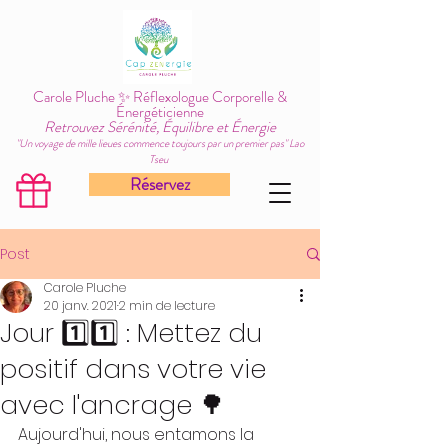
Carole Pluche ✨ Réflexologue Corporelle &
Énergéticienne
Retrouvez Sérénité, Équilibre et Énergie
"Un voyage de mille lieues commence toujours par un premier pas" Lao
Tseu
Réservez
Post
Carole Pluche
20 janv. 2021
2 min de lecture
Jour 1️⃣1️⃣ : Mettez du
positif dans votre vie
avec l'ancrage 🌳
Aujourd'hui, nous entamons la 