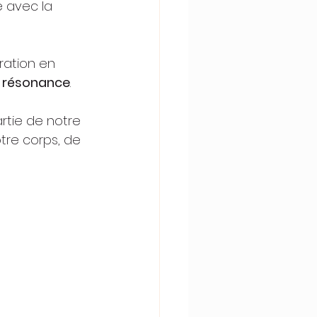
 avec la 
ration en 
e résonance
.
rtie de notre 
tre corps, de 