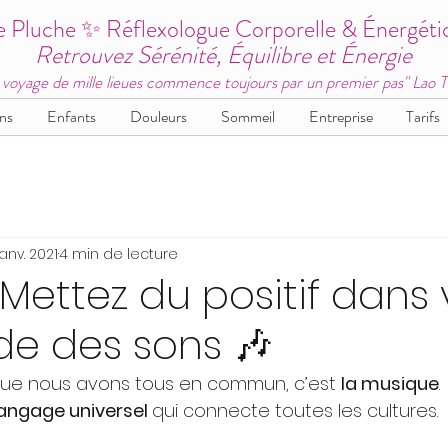
e Pluche ✨ Réflexologue Corporelle & Énergéti
Retrouvez Sérénité, Équilibre et Énergie
 voyage de mille lieues commence toujours par un premier pas" Lao 
ns
Enfants
Douleurs
Sommeil
Entreprise
Tarifs
janv. 2021
4 min de lecture
: Mettez du positif dans
ide des sons 🎶
 que nous avons tous en commun, c’est 
la musique
.
angage universel 
qui connecte toutes les cultures. 