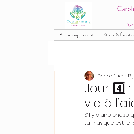
Carol
"Un
Accompagnement
Stress & Émotio
Carole Pluche
13 
Jour 4️⃣ 
vie à l’a
S’il y a une chose
La musique est le 
l