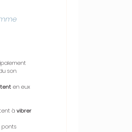
comme 
cipalement 
du son.
tent
 en eux 
tent à 
vibrer 
 ponts 