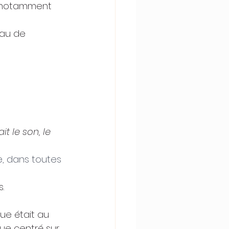
s notamment 
eau de 
 le son, le 
e, dans toutes 
.
ue était au 
ue centré sur 