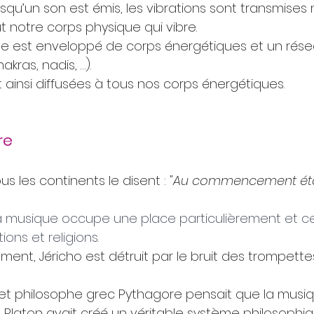
squ’un son est émis, les vibrations sont transmise
t notre corps physique qui vibre.
ue est enveloppé de corps énergétiques et un rés
ras, nadis, …).
 ainsi diffusées à tous nos corps énergétiques.
re
us les continents le disent : "
Au commencement était
, la musique occupe une place particulièrement et c
tions et religions.
ment, Jéricho est détruit par le bruit des trompettes
t philosophe grec Pythagore pensait que la musiq
 Platon avait créé un véritable système philosophiq