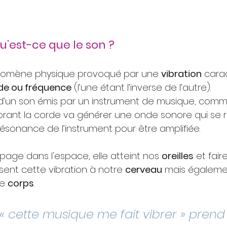
u’est-ce que le son ?
nomène physique provoqué par une 
vibration
 cara
de ou fréquence
 (l’une étant l’inverse de l’autre).
 d’un son émis par un instrument de musique, comme
brant la corde va générer une onde sonore qui se 
résonance de l’instrument pour être amplifiée.
age dans l'espace, elle atteint nos 
oreilles
 et fair
sent cette vibration à notre 
cerveau
 mais égaleme
e 
corps
.
 « cette musique me fait vibrer » prend