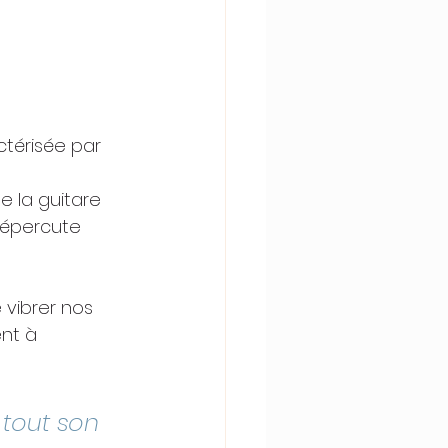
ctérisée par 
 la guitare 
répercute 
e vibrer nos 
nt à 
 tout son 