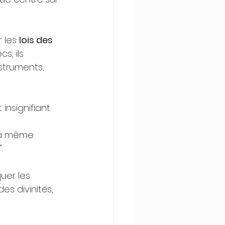
les 
lois des 
s, ils 
struments, 
insignifiant 
la même 
.
uer les 
es divinités, 
 